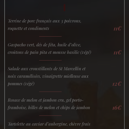
Terrine de porc français aux 3 poivrons,
11€
roquette et condiments
Gaspacho vert, dés de féta, huile d’olive,
11€
croûtons de pain pita et mousse basilic (végé)
Salade aux croustillants de St Marcellin et
noix caramélisées, vinaigrette mielleuse aux
12€
pommes (végé)
Rosace de melon et jambon cru, gel porto-
16€
framboise, billes de melon et chips de jambon
Tartelette au caviar d’aubergine, chèvre frais