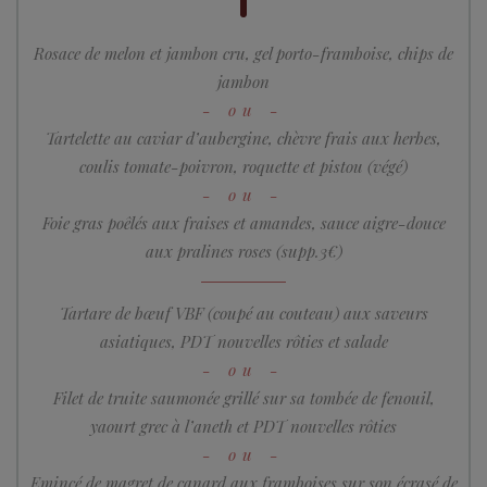
Rosace de melon et jambon cru, gel porto-framboise, chips de
jambon
Tartelette au caviar d’aubergine, chèvre frais aux herbes,
coulis tomate-poivron, roquette et pistou (végé)
Foie gras poêlés aux fraises et amandes, sauce aigre-douce
aux pralines roses (supp.3€)
Tartare de bœuf VBF (coupé au couteau) aux saveurs
asiatiques, PDT nouvelles rôties et salade
Filet de truite saumonée grillé sur sa tombée de fenouil,
yaourt grec à l’aneth et PDT nouvelles rôties
Emincé de magret de canard aux framboises sur son écrasé de