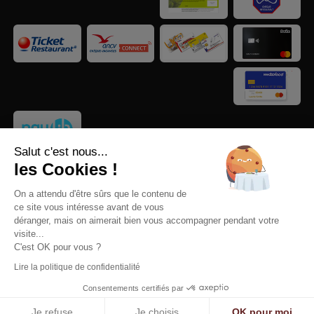
Salut c'est nous...
les Cookies !
On a attendu d'être sûrs que le contenu de
ce site vous intéresse avant de vous
déranger, mais on aimerait bien vous accompagner pendant votre
© 2025
Mentions légales
-
Notre politique de confidentialité
-
visite...
C'est OK pour vous ?
Gestion des cookies
Lire la politique de confidentialité
Consentements certifiés par
Je refuse
Je choisis
OK pour moi