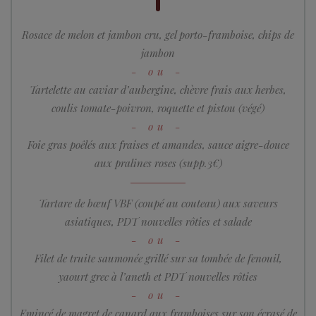
Rosace de melon et jambon cru, gel porto-framboise, chips de
jambon
Tartelette au caviar d’aubergine, chèvre frais aux herbes,
coulis tomate-poivron, roquette et pistou (végé)
Foie gras poêlés aux fraises et amandes, sauce aigre-douce
aux pralines roses (supp.3€)
Tartare de bœuf VBF (coupé au couteau) aux saveurs
asiatiques, PDT nouvelles rôties et salade
Filet de truite saumonée grillé sur sa tombée de fenouil,
yaourt grec à l’aneth et PDT nouvelles rôties
Emincé de magret de canard aux framboises sur son écrasé de