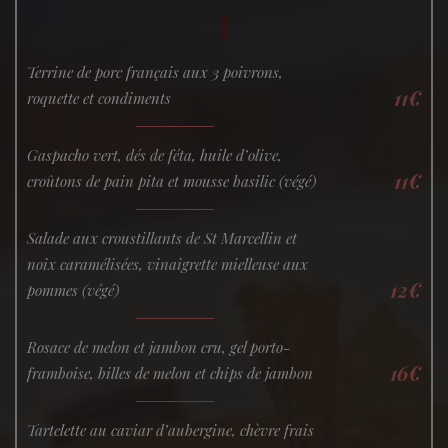
Terrine de porc français aux 3 poivrons,
11€
roquette et condiments
Gaspacho vert, dés de féta, huile d’olive,
11€
croûtons de pain pita et mousse basilic (végé)
Salade aux croustillants de St Marcellin et
noix caramélisées, vinaigrette mielleuse aux
12€
pommes (végé)
Rosace de melon et jambon cru, gel porto-
16€
framboise, billes de melon et chips de jambon
Tartelette au caviar d’aubergine, chèvre frais