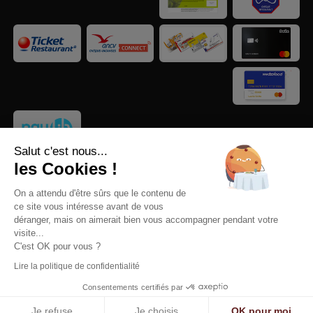
Salut c'est nous...
les Cookies !
On a attendu d'être sûrs que le contenu de
ce site vous intéresse avant de vous
déranger, mais on aimerait bien vous accompagner pendant votre
© 2025
Mentions légales
-
Notre politique de confidentialité
-
visite...
C'est OK pour vous ?
Gestion des cookies
Lire la politique de confidentialité
Consentements certifiés par
Je refuse
Je choisis
OK pour moi