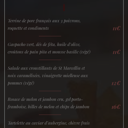
Terrine de porc français aux 3 poivrons,
11€
roquette et condiments
Gaspacho vert, dés de féta, huile d’olive,
11€
croûtons de pain pita et mousse basilic (végé)
Salade aux croustillants de St Marcellin et
noix caramélisées, vinaigrette mielleuse aux
12€
pommes (végé)
Rosace de melon et jambon cru, gel porto-
16€
framboise, billes de melon et chips de jambon
Tartelette au caviar d’aubergine, chèvre frais