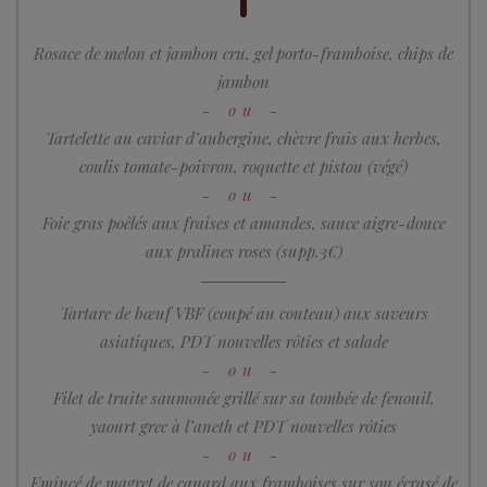
Rosace de melon et jambon cru, gel porto-framboise, chips de
jambon
Tartelette au caviar d’aubergine, chèvre frais aux herbes,
coulis tomate-poivron, roquette et pistou (végé)
Foie gras poêlés aux fraises et amandes, sauce aigre-douce
aux pralines roses (supp.3€)
Tartare de bœuf VBF (coupé au couteau) aux saveurs
asiatiques, PDT nouvelles rôties et salade
Filet de truite saumonée grillé sur sa tombée de fenouil,
yaourt grec à l’aneth et PDT nouvelles rôties
Emincé de magret de canard aux framboises sur son écrasé de