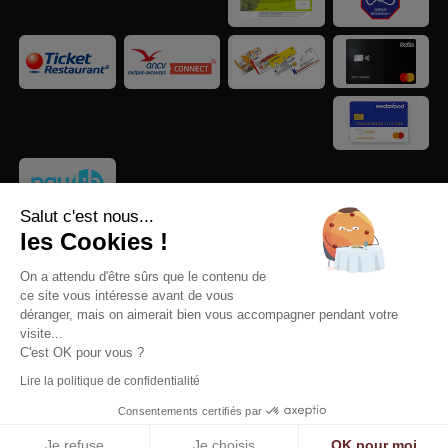
Salut c'est nous...
les Cookies !
On a attendu d'être sûrs que le contenu de
ce site vous intéresse avant de vous
déranger, mais on aimerait bien vous accompagner pendant votre
© 2025
Mentions légales
-
Notre politique de confidentialité
-
visite...
C'est OK pour vous ?
Gestion des cookies
Lire la politique de confidentialité
Consentements certifiés par
Je refuse
Je choisis
OK pour moi